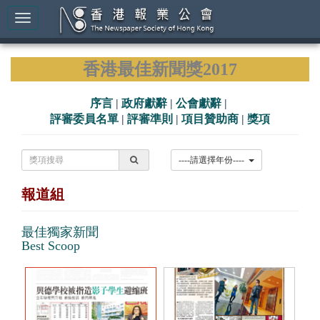
香港最佳新聞獎2017
序言
|
政府獻辭
|
公會獻辭
|
評審委員名單
|
評審準則
|
項目贊助商
|
獎項
----請選擇年份----
報道組
最佳獨家新聞
Best Scoop