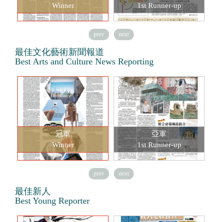
Winner
1st Runner-up
prev
next
最佳文化藝術新聞報道
Best Arts and Culture News Reporting
冠軍
亞軍
Winner
1st Runner-up
prev
next
最佳新人
Best Young Reporter