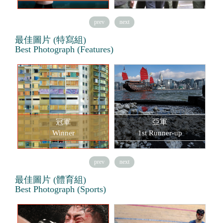
prev
next
最佳圖片 (特寫組)
Best Photograph (Features)
冠軍
亞軍
Winner
1st Runner-up
prev
next
最佳圖片 (體育組)
Best Photograph (Sports)