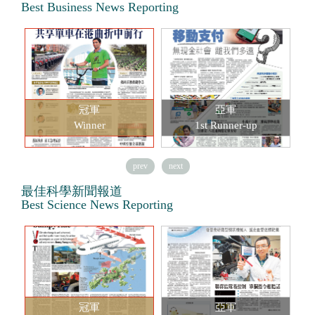
Best Business News Reporting
冠軍
亞軍
Winner
1st Runner-up
prev
next
最佳科學新聞報道
Best Science News Reporting
冠軍
亞軍