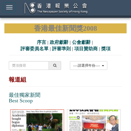
香港最佳新聞獎2008
序言
|
政府獻辭
|
公會獻辭
|
評審委員名單
|
評審準則
|
項目贊助商
|
獎項
----請選擇年份----
報道組
最佳獨家新聞
Best Scoop