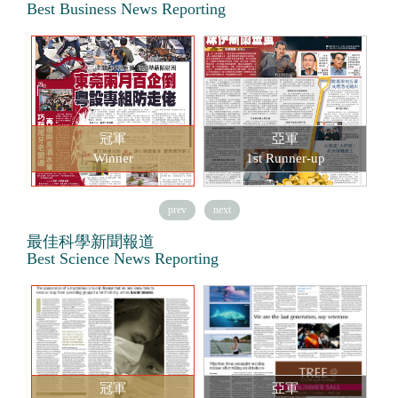
Best Business News Reporting
冠軍
亞軍
Winner
1st Runner-up
prev
next
最佳科學新聞報道
Best Science News Reporting
冠軍
亞軍