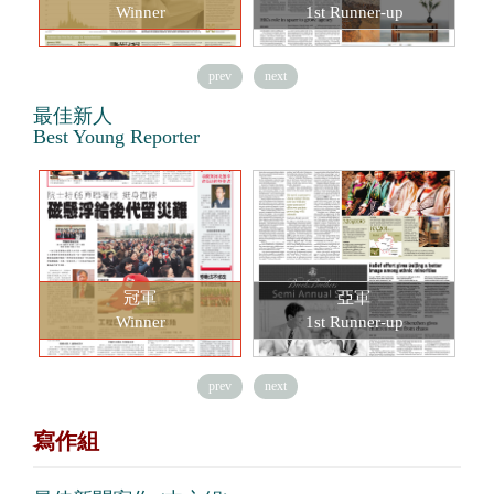
Winner
1st Runner-up
prev
next
最佳新人
Best Young Reporter
冠軍
亞軍
Winner
1st Runner-up
prev
next
寫作組