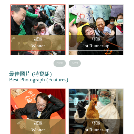
冠軍
亞軍
Winner
1st Runner-up
prev
next
最佳圖片 (特寫組)
Best Photograph (Features)
冠軍
亞軍
Winner
1st Runner-up