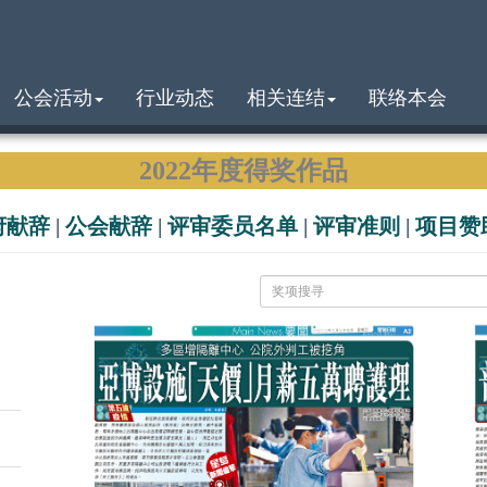
公会活动
行业动态
相关连结
联络本会
2022年度得奖作品
府献辞
|
公会献辞
|
评审委员名单
|
评审准则
|
项目赞