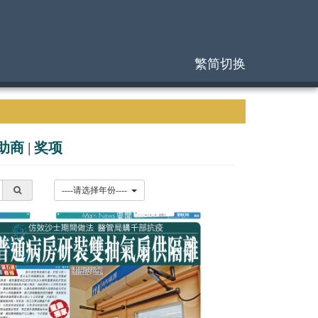
繁简切换
助商
|
奖项
----请选择年份----