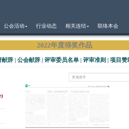
公会活动
行业动态
相关连结
联络本会
2022年度得奖作品
府献辞
|
公会献辞
|
评审委员名单
|
评审准则
|
项目赞
e)