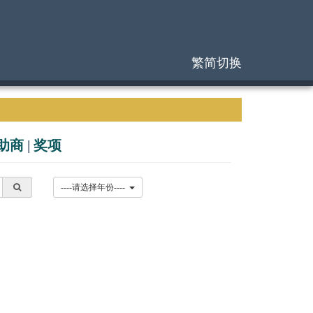
繁简切换
助商
|
奖项
----请选择年份----