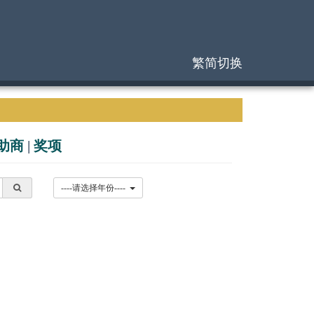
繁简切换
助商
|
奖项
----请选择年份----