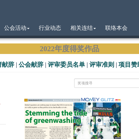
公会活动
行业动态
相关连结
联络本会
2022年度得奖作品
府献辞
|
公会献辞
|
评审委员名单
|
评审准则
|
项目赞
s