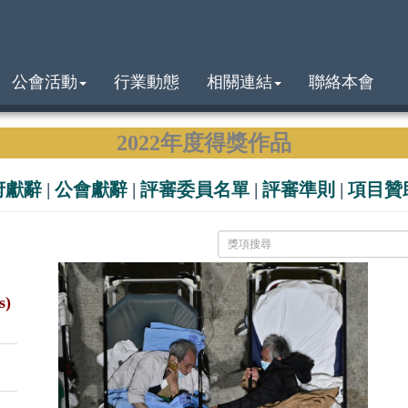
公會活動
行業動態
相關連結
聯絡本會
2022年度得獎作品
府獻辭
|
公會獻辭
|
評審委員名單
|
評審準則
|
項目贊
s)