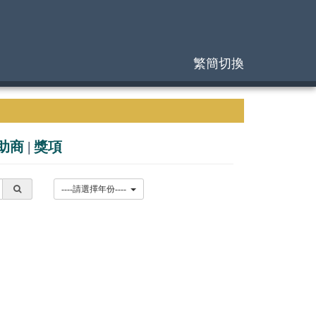
繁簡切換
助商
|
獎項
----請選擇年份----