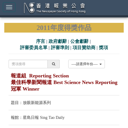
2011年度得獎作品
序言
|
政府獻辭
|
公會獻辭
|
評審委員名單
|
評審準則
|
項目贊助商
|
獎項
----請選擇年份----
報道組 Reporting Section
最佳科學新聞報道 Best Science News Reporting
冠軍 Winner
題目：放眼新能源系列
報館：星島日報 Sing Tao Daily