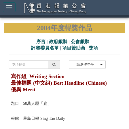
2004年度得獎作品
序言
|
政府獻辭
|
公會獻辭
|
評審委員名單
|
項目贊助商
|
獎項
----請選擇年份----
寫作組 Writing Section
最佳標題 (中文組) Best Headline (Chinese)
優異 Merit
題目：50萬人壓「扁」
報館：星島日報 Sing Tao Daily