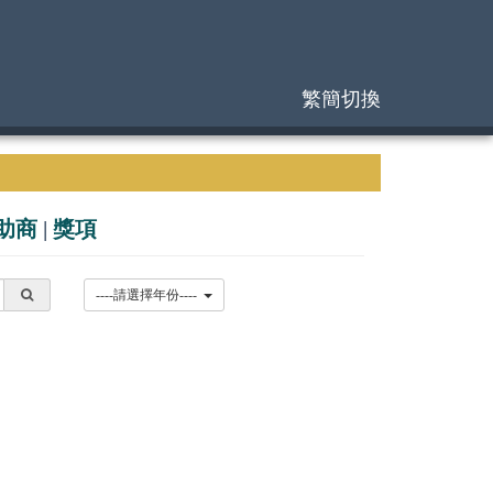
繁簡切換
助商
|
獎項
----請選擇年份----