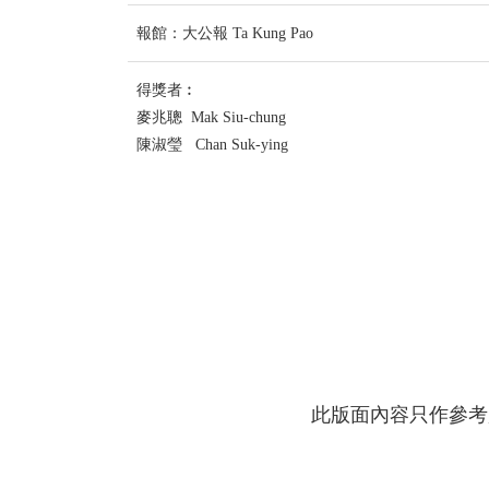
報館：大公報 Ta Kung Pao
得獎者︰
麥兆聰 Mak Siu-chung
陳淑瑩 Chan Suk-ying
此版面內容只作參考