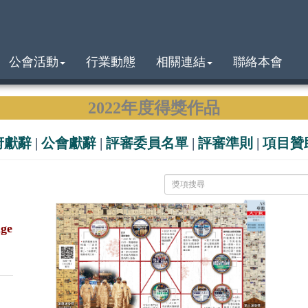
公會活動
行業動態
相關連結
聯絡本會
2022年度得獎作品
府獻辭
|
公會獻辭
|
評審委員名單
|
評審準則
|
項目贊
ge