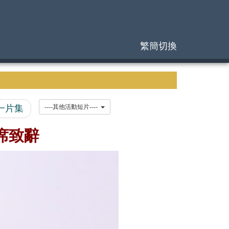
繁簡切換
一片集
----其他活動短片----
主席致辭